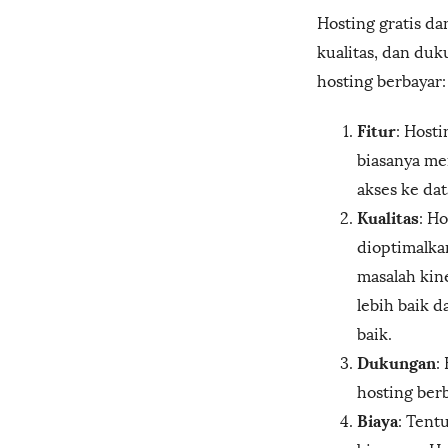
Hosting gratis d
kualitas, dan duk
hosting berbayar:
Fitur
: Hosti
biasanya me
akses ke dat
Kualitas
: Ho
dioptimalka
masalah kine
lebih baik 
baik.
Dukungan
:
hosting ber
Biaya
: Tent