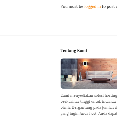
You must be
logged in
to post
S
i
Tentang Kami
t
e
F
o
o
t
e
Kami menyediakan solusi hostin
r
berkualitas tinggi untuk individu
bisnis. Bergantung pada jumlah s
yang ingin Anda host, Anda dapa