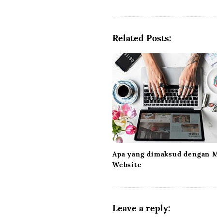
t
N
a
Related Posts:
v
i
g
a
t
i
o
n
Apa yang dimaksud dengan M
Website
Leave a reply: