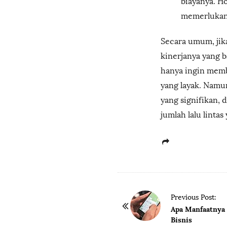
biayanya. H
memerlukan 
Secara umum, jik
kinerjanya yang b
hanya ingin membu
yang layak. Namu
yang signifikan, 
jumlah lalu lintas
P
Previous Post:
o
Apa Manfaatny
Bisnis
s