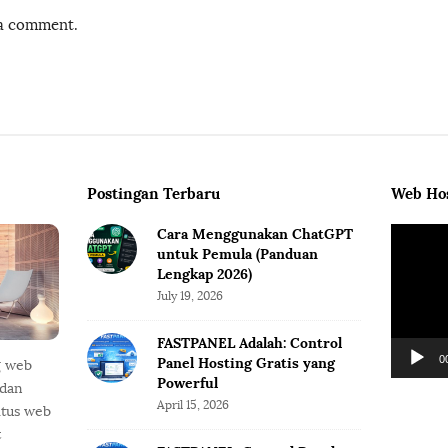
 a comment.
Postingan Terbaru
Web Hos
Cara Menggunakan ChatGPT
V
untuk Pemula (Panduan
i
Lengkap 2026)
d
July 19, 2026
e
o
FASTPANEL Adalah: Control
P
0
Panel Hosting Gratis yang
g web
l
Powerful
 dan
a
April 15, 2026
itus web
y
t
e