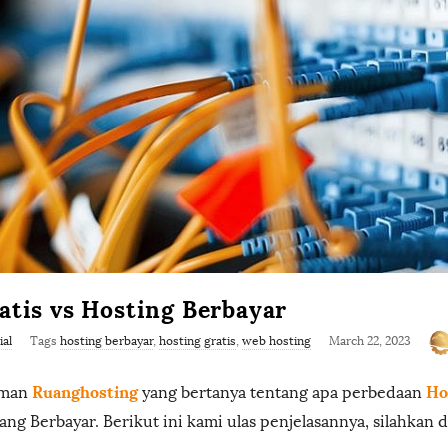
s
t
i
n
g
.
atis vs Hosting Berbayar
c
ial
Tags
hosting berbayar
,
hosting gratis
,
web hosting
March 22, 2023
o
Ruanghosting
Ho
eman
yang bertanya tentang apa perbedaan
m
ng Berbayar. Berikut ini kami ulas penjelasannya, silahkan d