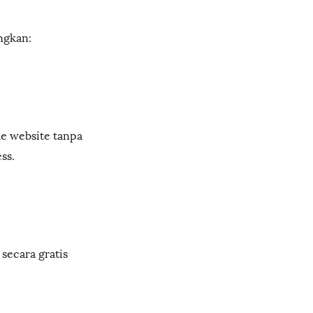
ngkan:
e website tanpa
ss.
secara gratis