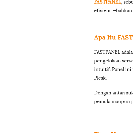
FASTPANEL
, se
efisiensi—bahkan 
Apa Itu FAS
FASTPANEL adala
pengelolaan serve
intuitif. Panel i
Plesk.
Dengan antarmuka
pemula maupun pr