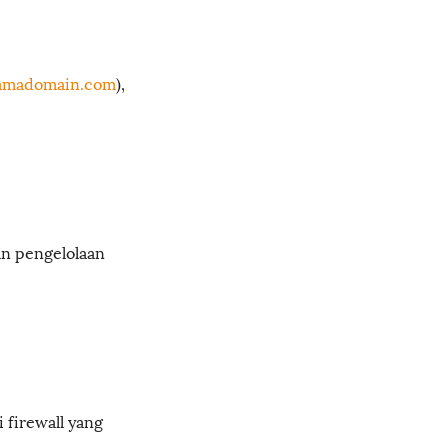
amadomain.com
),
 pengelolaan
i firewall yang