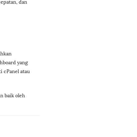
cepatan, dan
ahkan
shboard yang
ti cPanel atau
n baik oleh