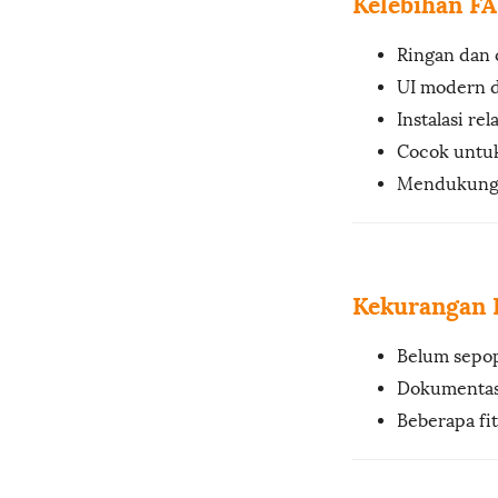
Kelebihan F
Ringan dan 
UI modern 
Instalasi rel
Cocok untu
Mendukung 
Kekurangan
Belum sepop
Dokumentasi
Beberapa fi