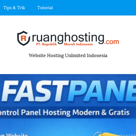
Tips & Trik
Tutorial
R
u
Website Hosting Unlimited Indonesia
a
n
g
h
o