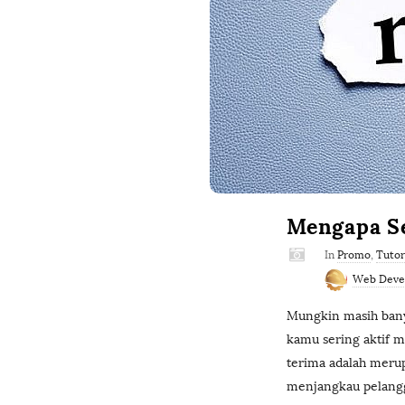
Mengapa Se
In
Promo
,
Tutor
Web Deve
Mungkin masih bany
kamu sering aktif 
terima adalah merup
menjangkau pelangga