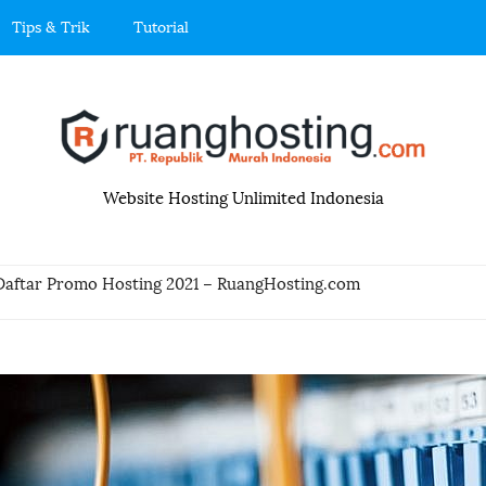
Tips & Trik
Tutorial
R
u
Website Hosting Unlimited Indonesia
a
n
Daftar Promo Hosting 2021 – RuangHosting.com
g
h
o