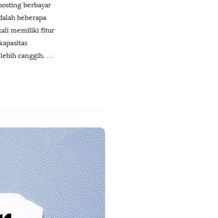
 hosting berbayar
adalah beberapa
ali memiliki fitur
kapasitas
lebih canggih.
…