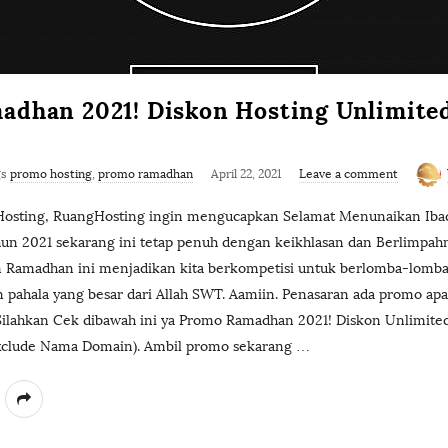
dhan 2021! Diskon Hosting Unlimite
gs
promo hosting
,
promo ramadhan
April 22, 2021
Leave a comment
sting, RuangHosting ingin mengucapkan Selamat Menunaikan Ibad
hun 2021 sekarang ini tetap penuh dengan keikhlasan dan Berlimpah
lan Ramadhan ini menjadikan kita berkompetisi untuk berlomba-lomb
pahala yang besar dari Allah SWT. Aamiin. Penasaran ada promo apa
 Silahkan Cek dibawah ini ya Promo Ramadhan 2021! Diskon Unlimite
Exclude Nama Domain). Ambil promo sekarang
…