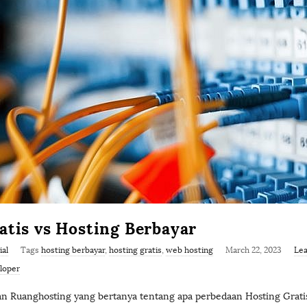
s
t
i
n
g
.
c
atis vs Hosting Berbayar
o
ial
Tags
hosting berbayar
,
hosting gratis
,
web hosting
March 22, 2023
Le
loper
m
 Ruanghosting yang bertanya tentang apa perbedaan Hosting Grati