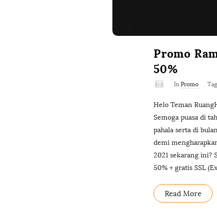
Promo Rama
50%
In
Promo
Ta
Helo Teman RuangHo
Semoga puasa di ta
pahala serta di bu
demi mengharapkan 
2021 sekarang ini?
50% + gratis SSL (
Read More