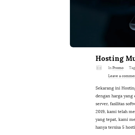
Hosting M
In
Promo
Ta
Leave a comme
Sekarang ini Hosti
dengan harga yang c
server, fasilitas s
2019, kami telah m
yang tepat, kami me
hanya tersisa 5 hos