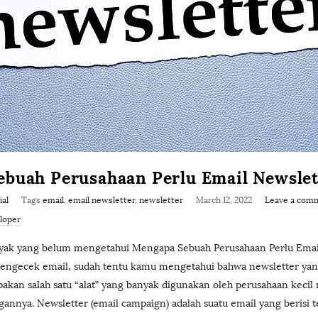
buah Perusahaan Perlu Email Newslet
ial
Tags
email
,
email newsletter
,
newsletter
March 12, 2022
Leave a com
loper
ak yang belum mengetahui Mengapa Sebuah Perusahaan Perlu Email 
mengecek email, sudah tentu kamu mengetahui bahwa newsletter ya
akan salah satu “alat” yang banyak digunakan oleh perusahaan keci
nnya. Newsletter (email campaign) adalah suatu email yang berisi 