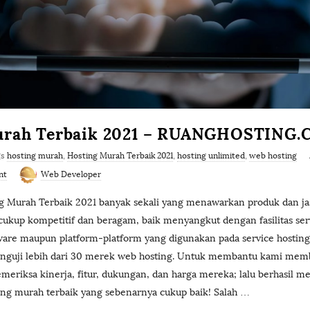
urah Terbaik 2021 – RUANGHOSTING
gs
hosting murah
,
Hosting Murah Terbaik 2021
,
hosting unlimited
,
web hosting
nt
Web Developer
ng Murah Terbaik 2021 banyak sekali yang menawarkan produk dan ja
ukup kompetitif dan beragam, baik menyangkut dengan fasilitas serve
oftware maupun platform-platform yang digunakan pada service hosting
enguji lebih dari 30 merek web hosting. Untuk membantu kami mem
meriksa kinerja, fitur, dukungan, dan harga mereka; lalu berhasil m
ting murah terbaik yang sebenarnya cukup baik! Salah
…