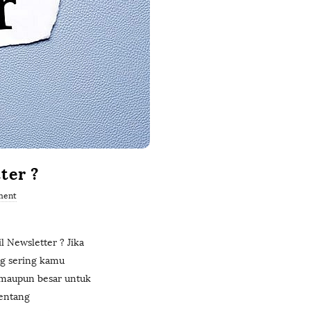
ter ?
ment
Newsletter ? Jika
ng sering kamu
l maupun besar untuk
tentang