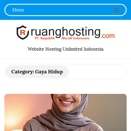
Menu
R
Website Hosting Unlimited Indonesia
u
Category:
Gaya Hidup
a
n
g
h