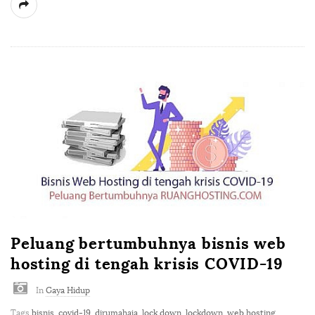
Peluang bertumbuhnya bisnis web
hosting di tengah krisis COVID-19
In
Gaya Hidup
Tags
bisnis
,
covid-19
,
dirumahaja
,
lock down
,
lockdown
,
web hosting