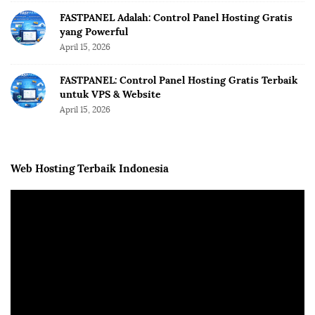
FASTPANEL Adalah: Control Panel Hosting Gratis
yang Powerful
April 15, 2026
FASTPANEL: Control Panel Hosting Gratis Terbaik
untuk VPS & Website
April 15, 2026
Web Hosting Terbaik Indonesia
V
i
d
e
o
P
l
a