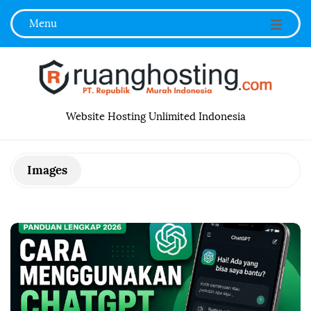
Menu
R
Website Hosting Unlimited Indonesia
u
Images
a
n
g
h