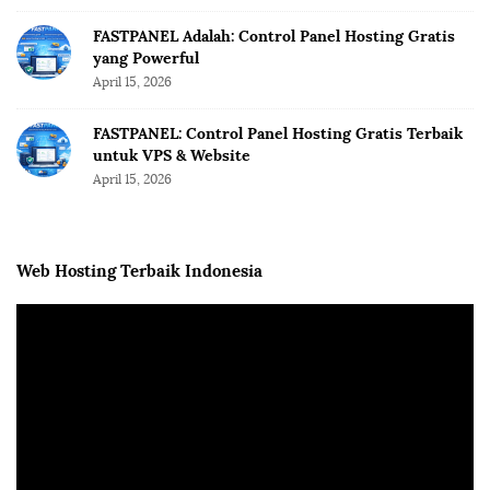
FASTPANEL Adalah: Control Panel Hosting Gratis
yang Powerful
April 15, 2026
FASTPANEL: Control Panel Hosting Gratis Terbaik
untuk VPS & Website
April 15, 2026
Web Hosting Terbaik Indonesia
V
i
d
e
o
P
l