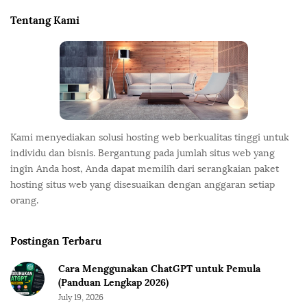
i
e
Tentang Kami
n
F
a
o
t
o
i
t
o
e
n
r
Kami menyediakan solusi hosting web berkualitas tinggi untuk
individu dan bisnis. Bergantung pada jumlah situs web yang
ingin Anda host, Anda dapat memilih dari serangkaian paket
hosting situs web yang disesuaikan dengan anggaran setiap
orang.
Postingan Terbaru
Cara Menggunakan ChatGPT untuk Pemula
(Panduan Lengkap 2026)
July 19, 2026