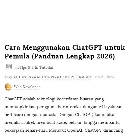
m
Cara Menggunakan ChatGPT untuk
Pemula (Panduan Lengkap 2026)
In
Tips & Trik
,
Tutorial
Tags
AI
,
Cara Pakai AI
,
Cara Pakai ChatGPT
,
ChatGPT
July 19, 2026
Web Developer
ChatGPT adalah teknologi kecerdasan buatan yang
memungkinkan pengguna berinteraksi dengan AI layaknya
berbicara dengan manusia. Dengan ChatGPT, kamu bisa
menulis artikel, membuat kode, belajar, hingga membantu
pekerjaan sehari-hari. Menurut OpenAI, ChatGPT dirancang