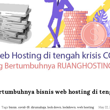
s
t
i
n
g
.
c
o
rtumbuhnya bisnis web hosting di ten
m
Tags
bisnis
,
covid-19
,
dirumahaja
,
lock down
,
lockdown
,
web hosting
May 22, 