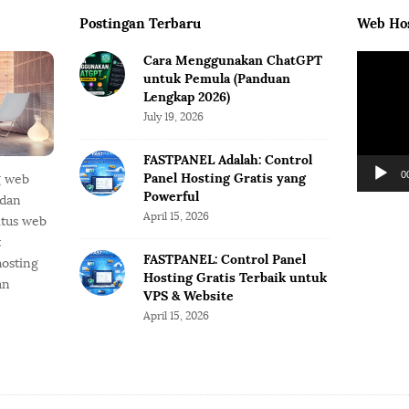
Postingan Terbaru
Web Hos
Cara Menggunakan ChatGPT
V
untuk Pemula (Panduan
i
Lengkap 2026)
d
July 19, 2026
e
o
FASTPANEL Adalah: Control
P
0
Panel Hosting Gratis yang
g web
l
Powerful
 dan
a
April 15, 2026
itus web
y
t
e
FASTPANEL: Control Panel
hosting
r
Hosting Gratis Terbaik untuk
an
VPS & Website
April 15, 2026