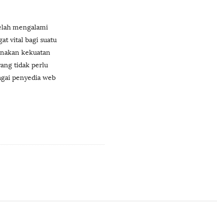
telah mengalami
t vital bagi suatu
unakan kekuatan
ang tidak perlu
bagai penyedia web