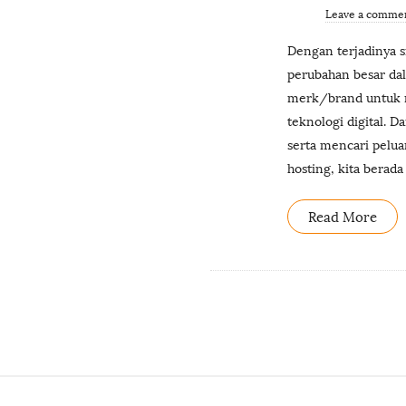
Leave a comme
Dengan terjadinya s
perubahan besar dala
merk/brand untuk 
teknologi digital. 
serta mencari pelua
hosting, kita bera
Read More
S