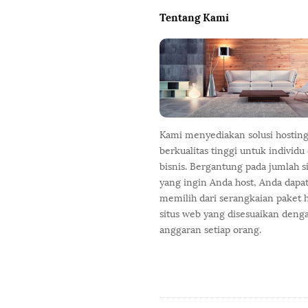
i
Tentang Kami
t
e
F
o
o
t
e
Kami menyediakan solusi hostin
r
berkualitas tinggi untuk individu
bisnis. Bergantung pada jumlah s
yang ingin Anda host, Anda dapa
memilih dari serangkaian paket 
situs web yang disesuaikan deng
anggaran setiap orang.