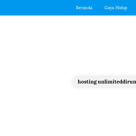
Beranda
Gaya Hidup
hosting unlimiteddiru