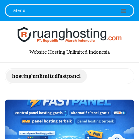
Menu
R
Website Hosting Unlimited Indonesia
u
hosting unlimitedfastpanel
a
n
g
h