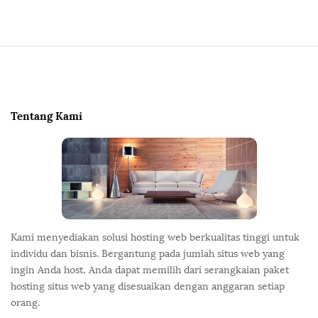
S
i
t
e
Tentang Kami
F
o
o
t
e
r
Kami menyediakan solusi hosting web berkualitas tinggi untuk
individu dan bisnis. Bergantung pada jumlah situs web yang
ingin Anda host, Anda dapat memilih dari serangkaian paket
hosting situs web yang disesuaikan dengan anggaran setiap
orang.