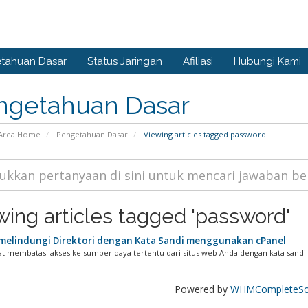
tahuan Dasar
Status Jaringan
Afiliasi
Hubungi Kami
ngetahuan Dasar
Area Home
Pengetahuan Dasar
Viewing articles tagged password
wing articles tagged 'password'
melindungi Direktori dengan Kata Sandi menggunakan cPanel
t membatasi akses ke sumber daya tertentu dari situs web Anda dengan kata sandi 
Powered by
WHMCompleteSol