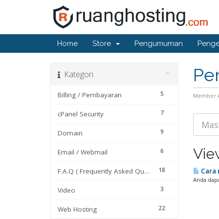
Home
Store
Pengumuman
Penge
Pe
Kategori
5
Billing / Pembayaran
Member 
7
cPanel Security
9
Domain
Vie
6
Email / Webmail
18
F.A.Q ( Frequently Asked Questions)
Cara 
Anda dapa
3
Video
22
Web Hosting