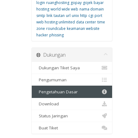
login
ruanghosting
gopay
gojek
bayar
hosting
world wide web
nama domain
smtp
link
tautan
url
unix
http
cgi
port
web hosting unlimited
data center
time
zone
roundcube
keamanan website
hacker
phissing
Dukungan
Dukungan Tiket Saya
Pengumuman
Pengetahuan Dasar
Download
Status Jaringan
Buat Tiket