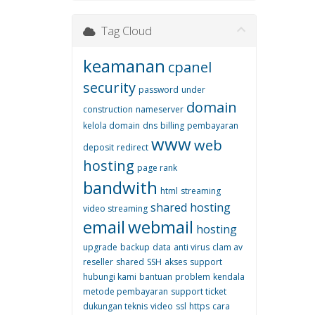
Tag Cloud
keamanan
cpanel
security
password
under
domain
construction
nameserver
kelola domain
dns
billing
pembayaran
www
web
deposit
redirect
hosting
page rank
bandwith
html
streaming
shared hosting
video streaming
email
webmail
hosting
upgrade
backup
data
anti virus
clam av
reseller
shared
SSH
akses
support
hubungi kami
bantuan
problem
kendala
metode pembayaran
support ticket
dukungan teknis
video
ssl
https
cara