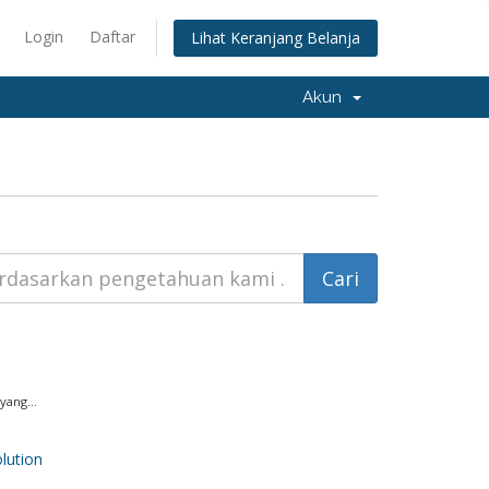
Login
Daftar
Lihat Keranjang Belanja
Akun
yang...
ution