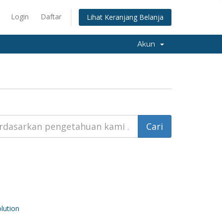
Login
Daftar
Lihat Keranjang Belanja
Akun
ution