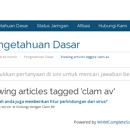
tahuan Dasar
Status Jaringan
Afiliasi
Hubungi Kami
ngetahuan Dasar
Area Home
Pengetahuan Dasar
Viewing articles tagged clam av
wing articles tagged 'clam av'
h anda juga memberikan fitur perlindungan dari virus?
 server di lindungi dengan Clam AV.
Powered by
WHMCompleteSol