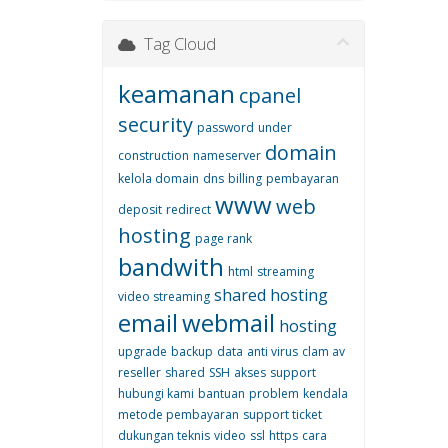
Tag Cloud
keamanan
cpanel
security
password
under
domain
construction
nameserver
kelola domain
dns
billing
pembayaran
www
web
deposit
redirect
hosting
page rank
bandwith
html
streaming
shared hosting
video streaming
email
webmail
hosting
upgrade
backup
data
anti virus
clam av
reseller
shared
SSH
akses
support
hubungi kami
bantuan
problem
kendala
metode pembayaran
support ticket
dukungan teknis
video
ssl
https
cara