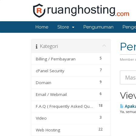
Home
Store
Pengumuman
Penge
Pe
Kategori
5
Billing / Pembayaran
Member 
7
cPanel Security
9
Domain
Vie
6
Email / Webmail
18
F.A.Q ( Frequently Asked Questions)
Apaka
Ya, semua
3
Video
22
Web Hosting