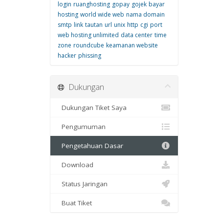
login
ruanghosting
gopay
gojek
bayar
hosting
world wide web
nama domain
smtp
link
tautan
url
unix
http
cgi
port
web hosting unlimited
data center
time
zone
roundcube
keamanan website
hacker
phissing
Dukungan
Dukungan Tiket Saya
Pengumuman
Pengetahuan Dasar
Download
Status Jaringan
Buat Tiket