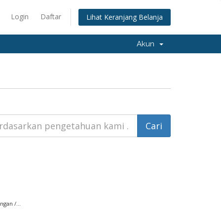
Login
Daftar
Lihat Keranjang Belanja
Akun
gan /...