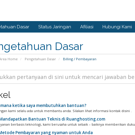
tahuan Dasar
Status Jaringan
Afiliasi
Hubungi Kami
ngetahuan Dasar
Area Home
Pengetahuan Dasar
Billing / Pembayaran
kel
mana ketika saya membutuhkan bantuan?
gan kami selalu ada untuk membantu anda. Silakan lihat informasi kontak disini .
Mandapatkan Bantuan Teknis di Ruanghosting.com
ayanan berbasis teknologi, kami berusaha untuk sebaik – baiknya memberikan dukun
 Metode Pembayaran yang nyaman untuk Anda