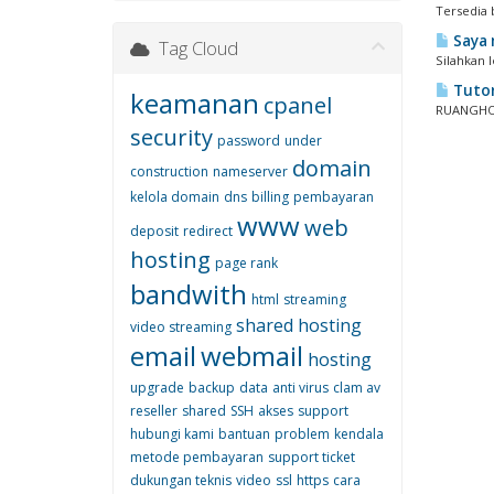
Tersedia 
Saya 
Tag Cloud
Silahkan l
Tutor
keamanan
cpanel
RUANGHOS
security
password
under
domain
construction
nameserver
kelola domain
dns
billing
pembayaran
www
web
deposit
redirect
hosting
page rank
bandwith
html
streaming
shared hosting
video streaming
email
webmail
hosting
upgrade
backup
data
anti virus
clam av
reseller
shared
SSH
akses
support
hubungi kami
bantuan
problem
kendala
metode pembayaran
support ticket
dukungan teknis
video
ssl
https
cara