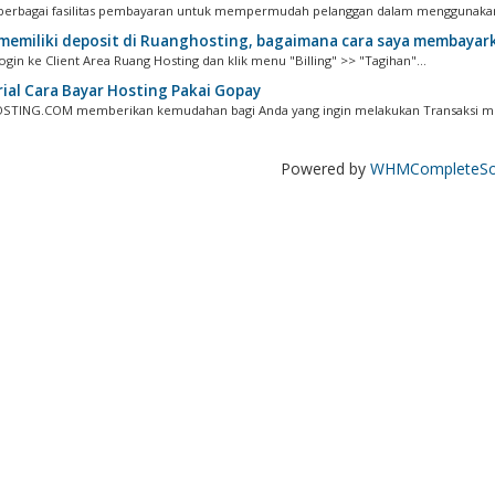
berbagai fasilitas pembayaran untuk mempermudah pelanggan dalam menggunakan 
memiliki deposit di Ruanghosting, bagaimana cara saya membayarkan
ogin ke Client Area Ruang Hosting dan klik menu "Billing" >> "Tagihan"...
ial Cara Bayar Hosting Pakai Gopay
TING.COM memberikan kemudahan bagi Anda yang ingin melakukan Transaksi mel
Powered by
WHMCompleteSol