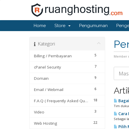
Home
Store
Pengumuman
Penge
Pe
Kategori
5
Billing / Pembayaran
Member 
7
cPanel Security
9
Domain
Arti
6
Email / Webmail
18
F.A.Q ( Frequently Asked Questions)
Bagai
Tim dukun
3
Video
Cara 
Sebagai l
22
Web Hosting
Pilih