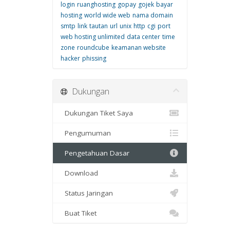
login
ruanghosting
gopay
gojek
bayar
hosting
world wide web
nama domain
smtp
link
tautan
url
unix
http
cgi
port
web hosting unlimited
data center
time
zone
roundcube
keamanan website
hacker
phissing
Dukungan
Dukungan Tiket Saya
Pengumuman
Pengetahuan Dasar
Download
Status Jaringan
Buat Tiket