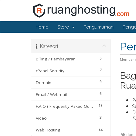
Home
Store
Pengumuman
Penge
Pe
Kategori
5
Billing / Pembayaran
Member 
7
cPanel Security
Bag
9
Domain
Rua
6
Email / Webmail
P
S
18
F.A.Q ( Frequently Asked Questions)
D
3
E
Video
22
Web Hosting
domai