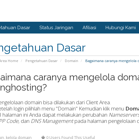
tahuan Dasar
Status Jaringan
Afiliasi
Hubungi Kami
ngetahuan Dasar
Area Home
Pengetahuan Dasar
Domain
Bagaimana caranya mengelola do
aimana caranya mengelola domai
nghosting?
engelolaan domain bisa dilakukan dari Client Area.
etelah login pilihlah menu "Domain" Kemudian klik menu
Doma
I halaman ini Anda dapat melakukan perubahan
Nameserver
PP Code
, dan
DNS Management
pada halaman pengelolaan d
n, kelola domain
0 Users Found This Useful