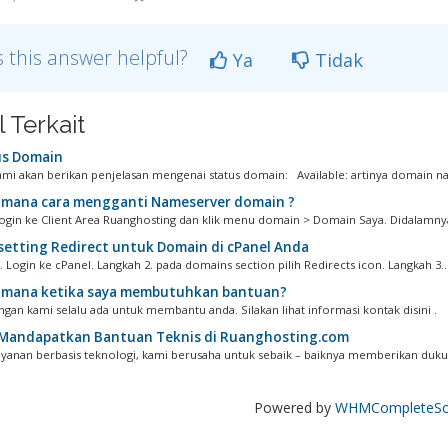
 this answer helpful?
Ya
Tidak
l Terkait
s Domain
ami akan berikan penjelasan mengenai status domain: Available: artinya domain na
mana cara mengganti Nameserver domain ?
login ke Client Area Ruanghosting dan klik menu domain > Domain Saya. Didalamnya
setting Redirect untuk Domain di cPanel Anda
 Login ke cPanel. Langkah 2. pada domains section pilih Redirects icon. Langkah 3...
mana ketika saya membutuhkan bantuan?
gan kami selalu ada untuk membantu anda. Silakan lihat informasi kontak disini .
Mandapatkan Bantuan Teknis di Ruanghosting.com
ayanan berbasis teknologi, kami berusaha untuk sebaik – baiknya memberikan dukun
Powered by
WHMCompleteSol