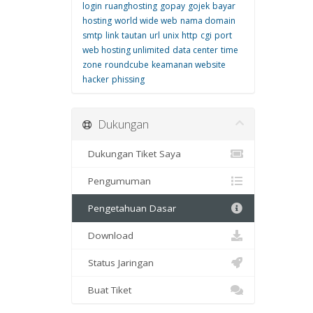
login
ruanghosting
gopay
gojek
bayar
hosting
world wide web
nama domain
smtp
link
tautan
url
unix
http
cgi
port
web hosting unlimited
data center
time
zone
roundcube
keamanan website
hacker
phissing
Dukungan
Dukungan Tiket Saya
Pengumuman
Pengetahuan Dasar
Download
Status Jaringan
Buat Tiket