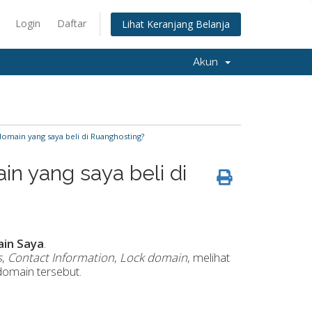
Login
Daftar
Lihat Keranjang Belanja
Akun
main yang saya beli di Ruanghosting?
n yang saya beli di
in Saya
.
s
,
Contact Information
,
Lock domain
, melihat
omain tersebut.