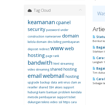
Tag Cloud
Was
keamanan
cpanel
Artie
security
password
under
domain
construction
nameserver
Statu
Berikut k
kelola domain
dns
billing
pembayaran
www
web
Bagai
deposit
redirect
Silahkan 
hosting
page rank
Cara 
bandwith
Langkah 1.
html
streaming
Bagai
shared hosting
video streaming
Tim dukun
email
webmail
hosting
Cara 
upgrade
backup
data
anti virus
clam av
Sebagai l
reseller
shared
SSH
akses
support
hubungi kami
bantuan
problem
kendala
metode pembayaran
support ticket
dukungan teknis
video
ssl
https
cara